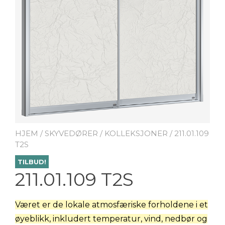
HJEM
/
SKYVEDØRER
/
KOLLEKSJONER
/ 211.01.109
T2S
TILBUD!
211.01.109 T2S
Været er de lokale atmosfæriske forholdene i et
øyeblikk, inkludert temperatur, vind, nedbør og