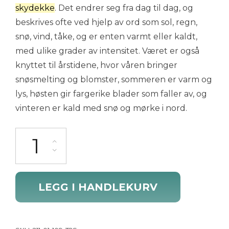
skydekke
. Det endrer seg fra dag til dag, og
beskrives ofte ved hjelp av ord som sol, regn,
snø, vind, tåke, og er enten varmt eller kaldt,
med ulike grader av intensitet. Været er også
knyttet til årstidene, hvor våren bringer
snøsmelting og blomster, sommeren er varm og
lys, høsten gir fargerike blader som faller av, og
vinteren er kald med snø og mørke i nord.
211.01.109 T2S antall
LEGG I HANDLEKURV