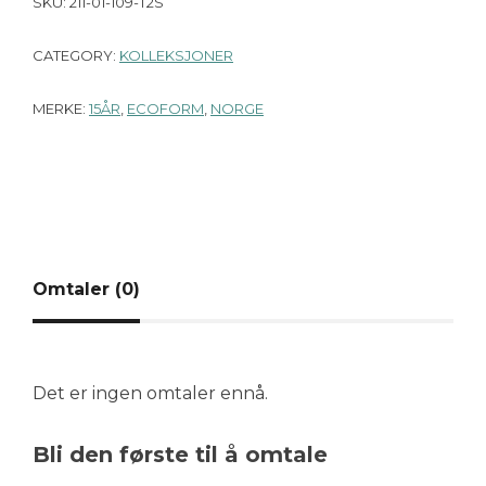
SKU:
211-01-109-T2S
CATEGORY:
KOLLEKSJONER
MERKE:
15ÅR
,
ECOFORM
,
NORGE
Omtaler (0)
Det er ingen omtaler ennå.
Bli den første til å omtale